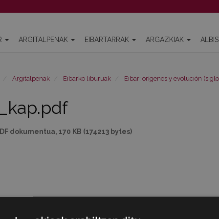
R
ARGITALPENAK
EIBARTARRAK
ARGAZKIAK
ALBI
Argitalpenak
Eibarko liburuak
Eibar: orígenes y evolución (siglo
_kap.pdf
DF dokumentua, 170 KB (174213 bytes)