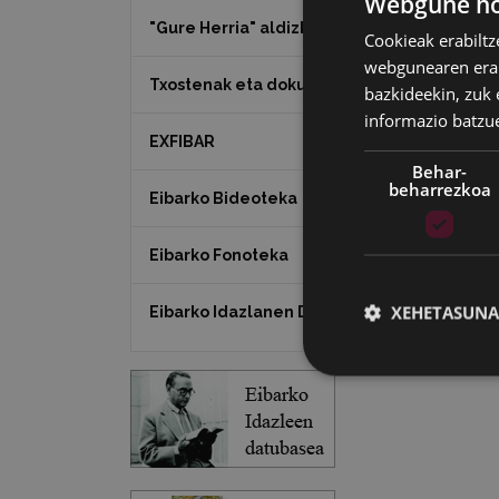
Webgune hon
"Gure Herria" aldizkaria
Cookieak erabiltz
webgunearen erabi
Txostenak eta dokumentuak
bazkideekin, zuk 
informazio batzu
EXFIBAR
Behar-
beharrezkoa
Eibarko Bideoteka
Eibarko Fonoteka
XEHETASUNA
Eibarko Idazlanen Datu-basea