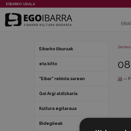
EIBARKO UDALA
EIBA
Sarrera
Eibarko liburuak
08
eta kitto
"Eibar" rebista sarean
— P
Goi Argi aldizkaria
Kultura egitaraua
Bidegileak