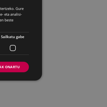
ztertzeko. Gure
BASQUE
- eta analisi-
SPANISH
en beste
Sailkatu gabe
AK ONARTU