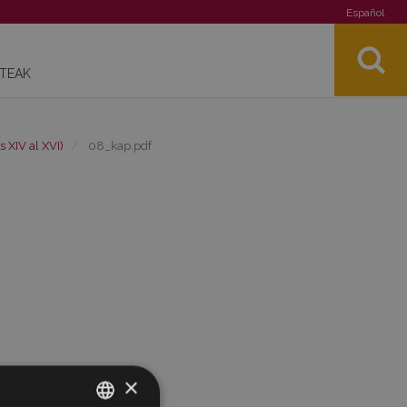
Español
STEAK
s XIV al XVI)
08_kap.pdf
×