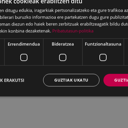
ek cookieak erabiltzen ditu
en ditugu edukia, iragarkiak pertsonalizatzeko eta gure trafikoa a
lerari buruzko informazioa ere partekatzen dugu gure publizitate
eman diezun edo haiek beren zerbitzuak erabiltzeagatik bildu dut
ekin konbina dezaketenak.
Pribatutasun-politika
Errendimendua
Bideratzea
Funtzionaltasuna
K ERAKUTSI
GUZTIAK UKATU
GUZTI