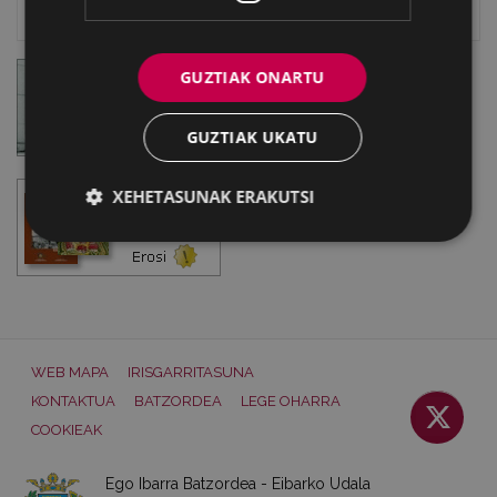
Eibarko Idazlanen Datu-basea
GUZTIAK ONARTU
GUZTIAK UKATU
XEHETASUNAK ERAKUTSI
WEB MAPA
IRISGARRITASUNA
KONTAKTUA
BATZORDEA
LEGE OHARRA
COOKIEAK
Ego Ibarra Batzordea - Eibarko Udala