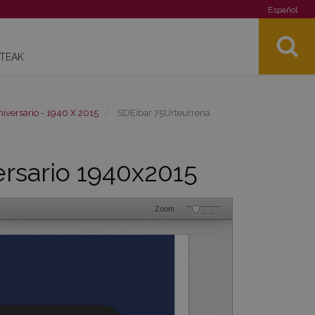
Español
STEAK
niversario - 1940 X 2015
SDEibar 75Urteurrena
rsario 1940x2015
Zoom