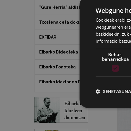
"Gure Herria" aldizkaria
Webgune hon
Cookieak erabiltz
Txostenak eta dokumentuak
webgunearen erabi
bazkideekin, zuk 
EXFIBAR
informazio batzu
Eibarko Bideoteka
Behar-
beharrezkoa
Eibarko Fonoteka
Eibarko Idazlanen Datu-basea
XEHETASUNA