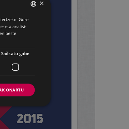
×
ztertzeko. Gure
BASQUE
- eta analisi-
SPANISH
en beste
Sailkatu gabe
AK ONARTU