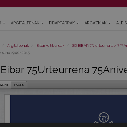
R
ARGITALPENAK
EIBARTARRAK
ARGAZKIAK
ALBI
Argitalpenak
Eibarko liburuak
SD EIBAR 75. urteurrena / 75º A
rsario 1940x2015
Eibar 75Urteurrena 75Anive
UMENT
PAGES