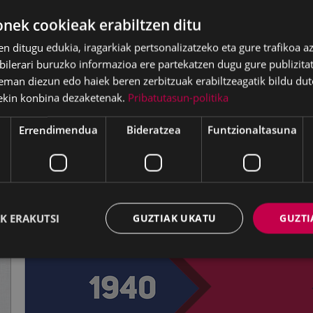
ek cookieak erabiltzen ditu
en ditugu edukia, iragarkiak pertsonalizatzeko eta gure trafikoa a
lerari buruzko informazioa ere partekatzen dugu gure publizitate
eman diezun edo haiek beren zerbitzuak erabiltzeagatik bildu dut
ekin konbina dezaketenak.
Pribatutasun-politika
Errendimendua
Bideratzea
Funtzionaltasuna
K ERAKUTSI
GUZTIAK UKATU
GUZTI