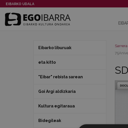
EIBARKO UDALA
EIBA
Sarrera
Eibarko liburuak
75Anive
eta kitto
SD
"Eibar" rebista sarean
DOC
Goi Argi aldizkaria
Kultura egitaraua
Bidegileak