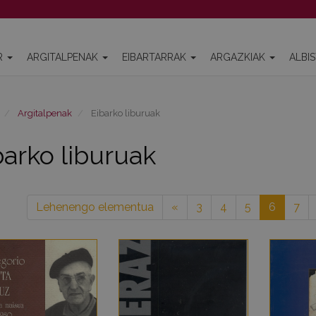
R
ARGITALPENAK
EIBARTARRAK
ARGAZKIAK
ALBI
Argitalpenak
Eibarko liburuak
barko liburuak
Lehenengo elementua
«
3
4
5
6
7