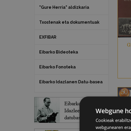
"Gure Herria" aldizkaria
Txostenak eta dokumentuak
EXFIBAR
G
Eibarko Bideoteka
Eibarko Fonoteka
Eibarko Idazlanen Datu-basea
Webgune hon
Cookieak erabiltz
webgunearen erabi