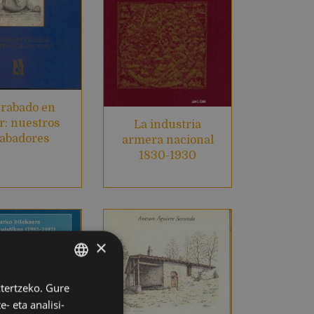
grabado en
r: nuestros
La industria
abadores
armera nacional
1830-1930
×
ztertzeko. Gure
BASQUE
- eta analisi-
SPANISH