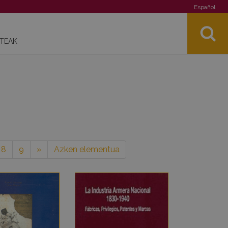
Español
STEAK
8
9
»
Azken elementua