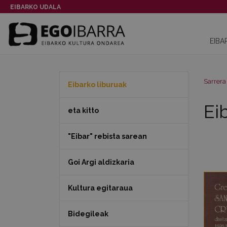
EIBARKO UDALA
EIBA
Sarrera
Eibarko liburuak
Ei
eta kitto
"Eibar" rebista sarean
Goi Argi aldizkaria
Kultura egitaraua
Bidegileak