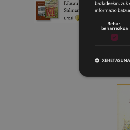
bazkideekin, zuk 
informazio batzu
Behar-
beharrezkoa
M
XEHETASUNA