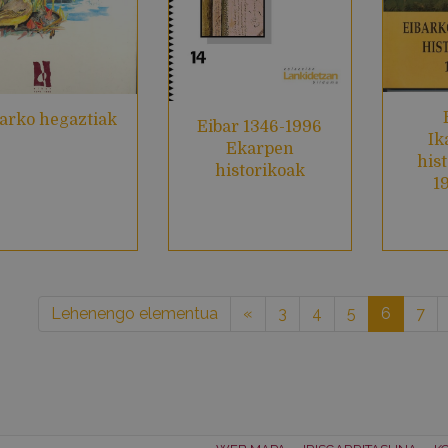
arko hegaztiak
Eibar 1346-1996
Ik
Ekarpen
hist
historikoak
1
Lehenengo elementua
«
3
4
5
6
7