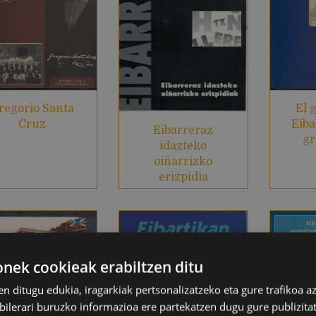
regorio Santa
El 
Cruz
Eiba
Eibarreraz
gr
idazteko
oiñarrizko
erizpidia
ek cookieak erabiltzen ditu
en ditugu edukia, iragarkiak pertsonalizatzeko eta gure trafikoa a
lerari buruzko informazioa ere partekatzen dugu gure publizitate