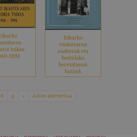
Eibarko
Eibarko
astolaren
euskeraren
oria txikia:
esakerak eta
960-1994
bestelako
berezitasun
batzuk
8
9
»
Azken elementua