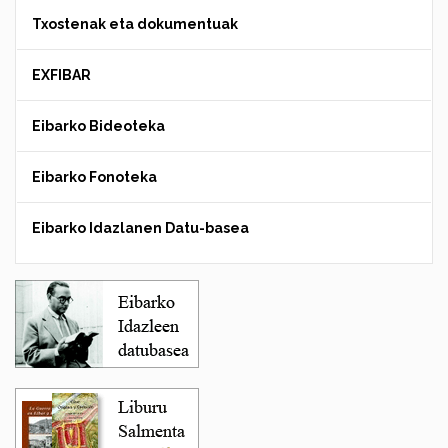
Txostenak eta dokumentuak
EXFIBAR
Eibarko Bideoteka
Eibarko Fonoteka
Eibarko Idazlanen Datu-basea