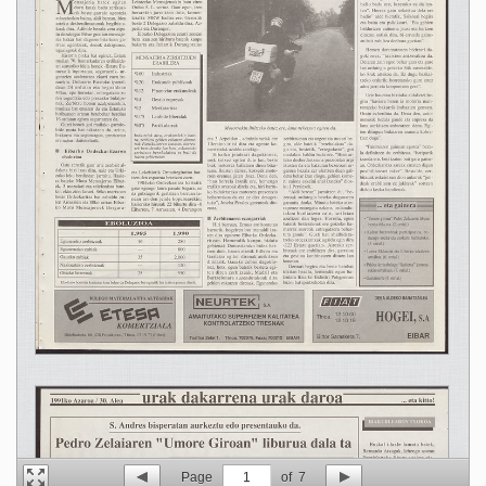
Page
1
of
7