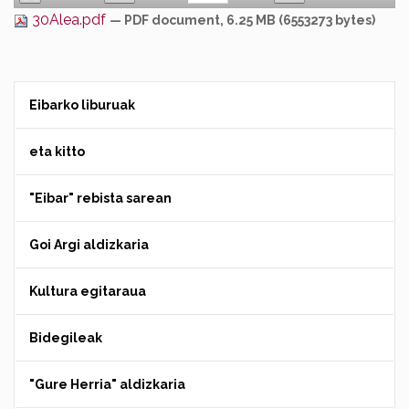
30Alea.pdf
— PDF document, 6.25 MB (6553273 bytes)
Eibarko liburuak
eta kitto
"Eibar" rebista sarean
Goi Argi aldizkaria
Kultura egitaraua
Bidegileak
"Gure Herria" aldizkaria