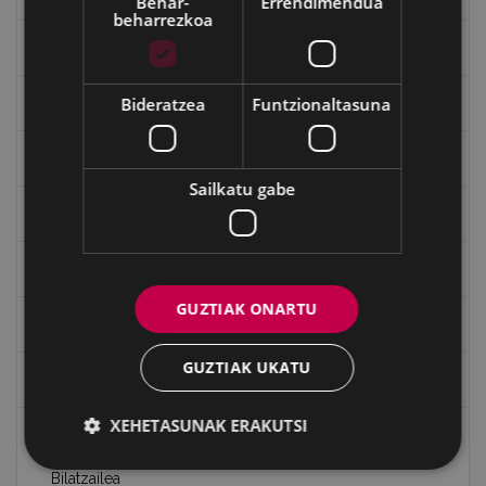
Behar-
Errendimendua
beharrezkoa
Kultura egitaraua
Bideratzea
Funtzionaltasuna
Bidegileak
"Gure Herria" aldizkaria
Sailkatu gabe
Txostenak eta dokumentuak
EXFIBAR
GUZTIAK ONARTU
Eibarko Bideoteka
GUZTIAK UKATU
Eibarko Fonoteka
XEHETASUNAK ERAKUTSI
Eibarko Idazlanen Datu-basea
Bilatzailea