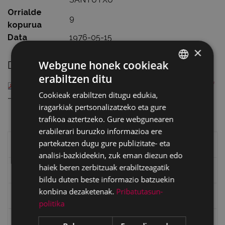
Orrialde
9
kopurua
Data
1976-05-15
×
Webgune honek cookieak
Deskargatu
erabiltzen ditu
BASQUE
1006_EUSKAL-KANTEN-JAIALDIA-SANTUTXUN.pdf
Cookieak erabiltzen ditugu edukia,
SPANISH
— PDF document, 1.06 MB (1110673 bytes)
iragarkiak pertsonalizatzeko eta gure
trafikoa aztertzeko. Gure webgunearen
erabilerari buruzko informazioa ere
partekatzen dugu gure publizitate- eta
Eibarko liburuak
analisi-bazkideekin, zuk eman diezun edo
haiek beren zerbitzuak erabiltzeagatik
eta kitto
bildu duten beste informazio batzuekin
konbina dezaketenak.
Pribatutasun-
"Eibar" rebista sarean
politika
Goi Argi aldizkaria