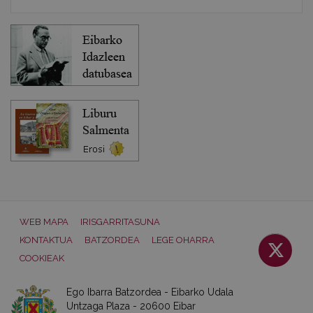
WEB MAPA
IRISGARRITASUNA
KONTAKTUA
BATZORDEA
LEGE OHARRA
COOKIEAK
Ego Ibarra Batzordea - Eibarko Udala
Untzaga Plaza - 20600 Eibar