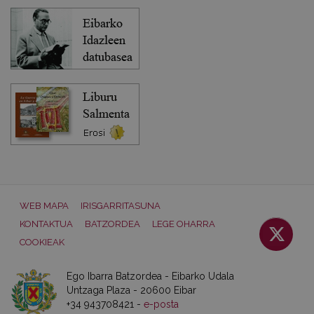
WEB MAPA
IRISGARRITASUNA
KONTAKTUA
BATZORDEA
LEGE OHARRA
COOKIEAK
Ego Ibarra Batzordea - Eibarko Udala
Untzaga Plaza - 20600 Eibar
+34 943708421 -
e-posta