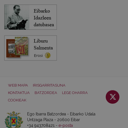
WEB MAPA
IRISGARRITASUNA
KONTAKTUA
BATZORDEA
LEGE OHARRA
COOKIEAK
Ego Ibarra Batzordea - Eibarko Udala
Untzaga Plaza - 20600 Eibar
+34 943708421 -
e-posta