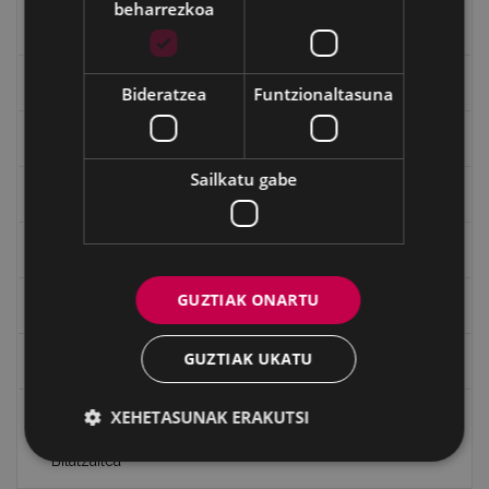
beharrezkoa
Kultura egitaraua
Bidegileak
Bideratzea
Funtzionaltasuna
"Gure Herria" aldizkaria
Sailkatu gabe
Txostenak eta dokumentuak
EXFIBAR
GUZTIAK ONARTU
Eibarko Bideoteka
GUZTIAK UKATU
Eibarko Fonoteka
XEHETASUNAK ERAKUTSI
Eibarko Idazlanen Datu-basea
Bilatzailea