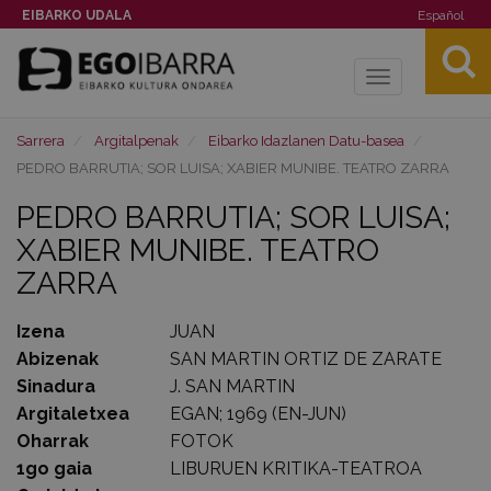
EIBARKO UDALA
Español
Toggle
navigation
Sarrera
Argitalpenak
Eibarko Idazlanen Datu-basea
PEDRO BARRUTIA; SOR LUISA; XABIER MUNIBE. TEATRO ZARRA
PEDRO BARRUTIA; SOR LUISA;
XABIER MUNIBE. TEATRO
ZARRA
Izena
JUAN
Abizenak
SAN MARTIN ORTIZ DE ZARATE
Sinadura
J. SAN MARTIN
Argitaletxea
EGAN; 1969 (EN-JUN)
Oharrak
FOTOK
1go gaia
LIBURUEN KRITIKA-TEATROA