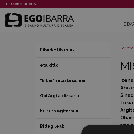
EIBARKO UDALA
EIBA
Sarrera
Eibarko liburuak
MI
eta kitto
Izena
"Eibar" rebista sarean
Abiz
Sinad
Goi Argi aldizkaria
Tokia
Argit
Kultura egitaraua
Ohar
1go g
Bidegileak
Orria