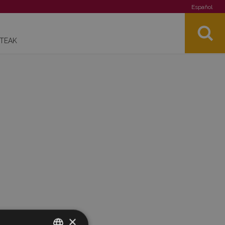
Español
STEAK
×