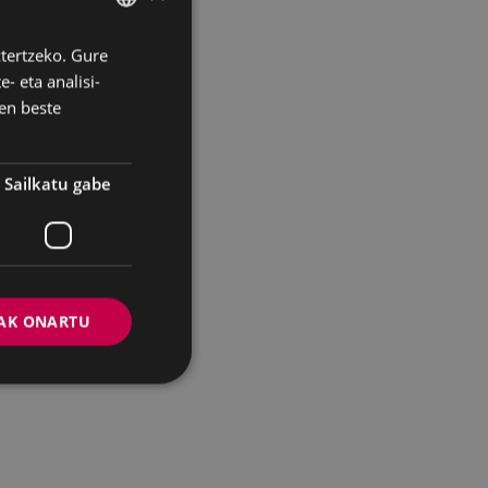
ztertzeko. Gure
BASQUE
- eta analisi-
SPANISH
en beste
Sailkatu gabe
AK ONARTU