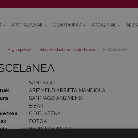
R
ARGITALPENAK
EIBARTARRAK
ARGAZKIAK
ALBI
Argitalpenak
Eibarko Idazlanen Datu-basea
MISCELáNEA
SCELáNEA
SANTIAGO
enak
ARIZMENDIARRIETA MANDIOLA
ura
SANTIAGO ARIZMENDI
EIBAR
aletxea
C.D.E.-KEZKA
rak
FOTOK
aia
BERRI LABURRAK
lde kopurua
9-10