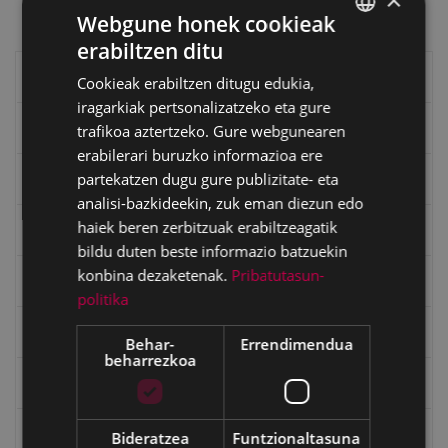
Webgune honek cookieak
erabiltzen ditu
BASQUE
Eibarko liburuak
Cookieak erabiltzen ditugu edukia,
SPANISH
iragarkiak pertsonalizatzeko eta gure
eta kitto
trafikoa aztertzeko. Gure webgunearen
erabilerari buruzko informazioa ere
partekatzen dugu gure publizitate- eta
"Eibar" rebista sarean
analisi-bazkideekin, zuk eman diezun edo
haiek beren zerbitzuak erabiltzeagatik
Goi Argi aldizkaria
bildu duten beste informazio batzuekin
konbina dezaketenak.
Pribatutasun-
Kultura egitaraua
politika
Bidegileak
Behar-
Errendimendua
beharrezkoa
"Gure Herria" aldizkaria
Txostenak eta dokumentuak
Bideratzea
Funtzionaltasuna