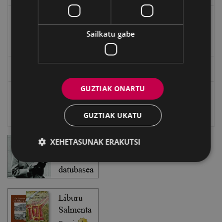
EXFIBAR
Sailkatu gabe
Eibarko Bideoteka
Eibarko Fonoteka
GUZTIAK ONARTU
Eibarko Idazlanen Datu-basea
Bilatzailea
GUZTIAK UKATU
XEHETASUNAK ERAKUTSI