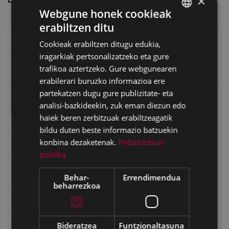
×
Webgune honek cookieak
erabiltzen ditu
BASQUE
Eibarko liburuak
Cookieak erabiltzen ditugu edukia,
SPANISH
iragarkiak pertsonalizatzeko eta gure
trafikoa aztertzeko. Gure webgunearen
eta kitto
erabilerari buruzko informazioa ere
partekatzen dugu gure publizitate- eta
"Eibar" rebista sarean
analisi-bazkideekin, zuk eman diezun edo
haiek beren zerbitzuak erabiltzeagatik
Goi Argi aldizkaria
bildu duten beste informazio batzuekin
konbina dezaketenak.
Pribatutasun-
Kultura egitaraua
politika
Bidegileak
Behar-
Errendimendua
beharrezkoa
"Gure Herria" aldizkaria
Bideratzea
Funtzionaltasuna
Txostenak eta dokumentuak