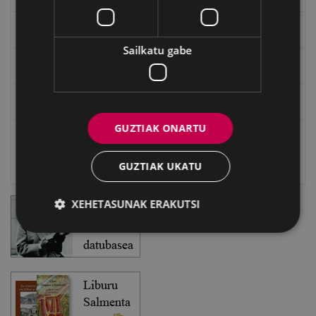
EXFIBAR
Sailkatu gabe
Eibarko Bideoteka
Eibarko Fonoteka
GUZTIAK ONARTU
Eibarko Idazlanen Datu-basea
GUZTIAK UKATU
Bilatzailea
XEHETASUNAK ERAKUTSI