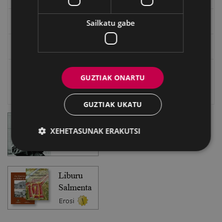
Eibarko Bideoteka
Sailkatu gabe
Eibarko Fonoteka
Eibarko Idazlanen Datu-basea
GUZTIAK ONARTU
Bilatzailea
GUZTIAK UKATU
XEHETASUNAK ERAKUTSI