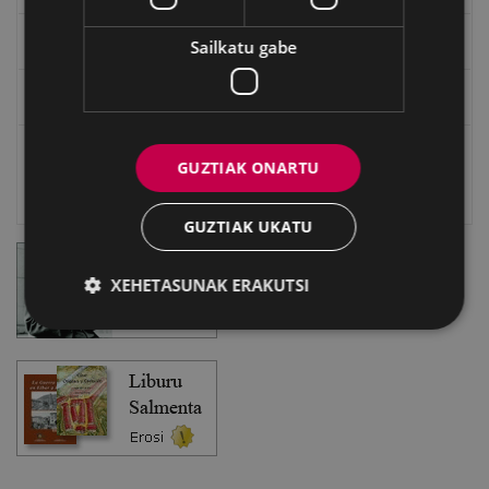
Eibarko Bideoteka
Sailkatu gabe
Eibarko Fonoteka
Eibarko Idazlanen Datu-basea
GUZTIAK ONARTU
Bilatzailea
GUZTIAK UKATU
XEHETASUNAK ERAKUTSI