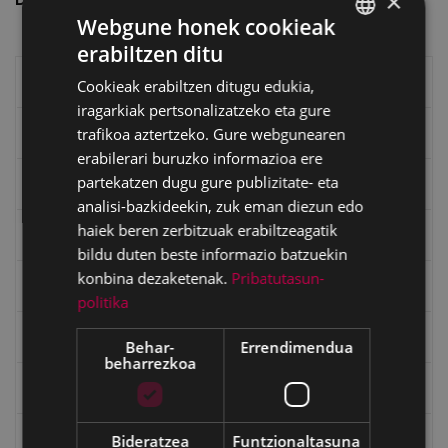
×
Webgune honek cookieak
erabiltzen ditu
BASQUE
Eibarko liburuak
Cookieak erabiltzen ditugu edukia,
SPANISH
iragarkiak pertsonalizatzeko eta gure
trafikoa aztertzeko. Gure webgunearen
eta kitto
erabilerari buruzko informazioa ere
partekatzen dugu gure publizitate- eta
"Eibar" rebista sarean
analisi-bazkideekin, zuk eman diezun edo
haiek beren zerbitzuak erabiltzeagatik
Goi Argi aldizkaria
bildu duten beste informazio batzuekin
konbina dezaketenak.
Pribatutasun-
Kultura egitaraua
politika
Bidegileak
Behar-
Errendimendua
beharrezkoa
"Gure Herria" aldizkaria
Bideratzea
Funtzionaltasuna
Txostenak eta dokumentuak