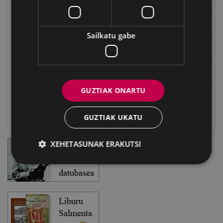
EXFIBAR
Sailkatu gabe
Eibarko Bideoteka
Eibarko Fonoteka
GUZTIAK ONARTU
Eibarko Idazlanen Datu-basea
GUZTIAK UKATU
Bilatzailea
XEHETASUNAK ERAKUTSI