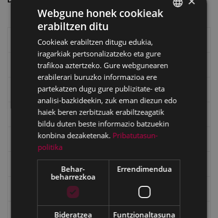
×
Webgune honek cookieak
erabiltzen ditu
BASQUE
Eibarko liburuak
Cookieak erabiltzen ditugu edukia,
SPANISH
iragarkiak pertsonalizatzeko eta gure
trafikoa aztertzeko. Gure webgunearen
eta kitto
erabilerari buruzko informazioa ere
partekatzen dugu gure publizitate- eta
"Eibar" rebista sarean
analisi-bazkideekin, zuk eman diezun edo
haiek beren zerbitzuak erabiltzeagatik
Goi Argi aldizkaria
bildu duten beste informazio batzuekin
konbina dezaketenak.
Pribatutasun-
Kultura egitaraua
politika
Bidegileak
Behar-
Errendimendua
beharrezkoa
"Gure Herria" aldizkaria
Bideratzea
Funtzionaltasuna
Txostenak eta dokumentuak