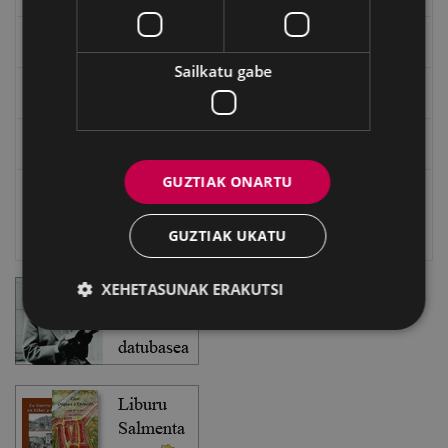
EXFIBAR
Sailkatu gabe
Eibarko Bideoteka
Eibarko Fonoteka
GUZTIAK ONARTU
Eibarko Idazlanen Datu-basea
GUZTIAK UKATU
Bilatzailea
XEHETASUNAK ERAKUTSI