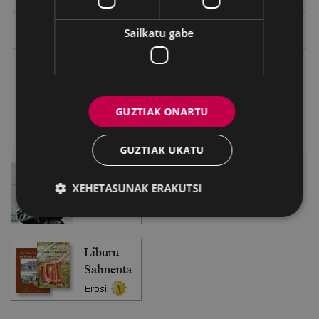
Eibarko Bideoteka
Sailkatu gabe
Eibarko Fonoteka
Eibarko Idazlanen Datu-basea
GUZTIAK ONARTU
Bilatzailea
GUZTIAK UKATU
XEHETASUNAK ERAKUTSI