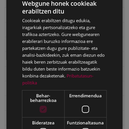
Webgune honek cookieak
erabiltzen ditu
BASQUE
Eibarko liburuak
Cookieak erabiltzen ditugu edukia,
SPANISH
iragarkiak pertsonalizatzeko eta gure
eta kitto
trafikoa aztertzeko. Gure webgunearen
erabilerari buruzko informazioa ere
"Eibar" rebista sarean
partekatzen dugu gure publizitate- eta
analisi-bazkideekin, zuk eman diezun edo
Goi Argi aldizkaria
haiek beren zerbitzuak erabiltzeagatik
bildu duten beste informazio batzuekin
Kultura egitaraua
konbina dezaketenak.
Pribatutasun-
politika
Bidegileak
Behar-
Errendimendua
beharrezkoa
"Gure Herria" aldizkaria
Txostenak eta dokumentuak
Bideratzea
Funtzionaltasuna