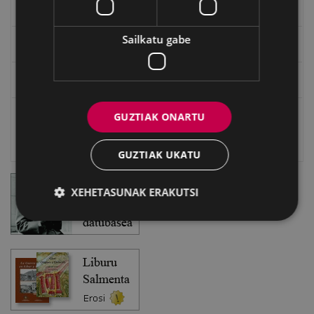
EXFIBAR
Sailkatu gabe
Eibarko Bideoteka
Eibarko Fonoteka
GUZTIAK ONARTU
Eibarko Idazlanen Datu-basea
Bilatzailea
GUZTIAK UKATU
XEHETASUNAK ERAKUTSI