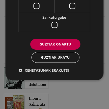
EXFIBAR
Sailkatu gabe
Eibarko Bideoteka
Eibarko Fonoteka
GUZTIAK ONARTU
Eibarko Idazlanen Datu-basea
GUZTIAK UKATU
Bilatzailea
XEHETASUNAK ERAKUTSI