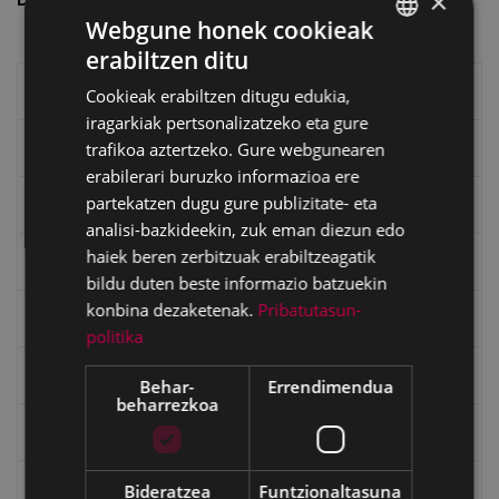
×
Webgune honek cookieak
erabiltzen ditu
BASQUE
Eibarko liburuak
Cookieak erabiltzen ditugu edukia,
SPANISH
iragarkiak pertsonalizatzeko eta gure
trafikoa aztertzeko. Gure webgunearen
eta kitto
erabilerari buruzko informazioa ere
partekatzen dugu gure publizitate- eta
"Eibar" rebista sarean
analisi-bazkideekin, zuk eman diezun edo
haiek beren zerbitzuak erabiltzeagatik
Goi Argi aldizkaria
bildu duten beste informazio batzuekin
konbina dezaketenak.
Pribatutasun-
Kultura egitaraua
politika
Bidegileak
Behar-
Errendimendua
beharrezkoa
"Gure Herria" aldizkaria
Bideratzea
Funtzionaltasuna
Txostenak eta dokumentuak