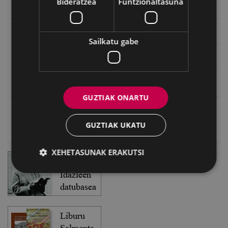
Bideratzea
Funtzionaltasuna
Txostenak eta dokumentuak
EXFIBAR
Sailkatu gabe
Eibarko Bideoteka
Eibarko Fonoteka
GUZTIAK ONARTU
Eibarko Idazlanen Datu-basea
GUZTIAK UKATU
Bilatzailea
XEHETASUNAK ERAKUTSI