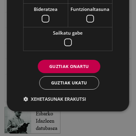
"Gure Herria" aldizkaria
Bideratzea
Funtzionaltasuna
Txostenak eta dokumentuak
Sailkatu gabe
EXFIBAR
Eibarko Bideoteka
GUZTIAK ONARTU
Eibarko Fonoteka
Eibarko Idazlanen Datu-basea
GUZTIAK UKATU
Bilatzailea
XEHETASUNAK ERAKUTSI