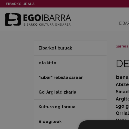
EIBARKO UDALA
EIBA
Sarrera
Eibarko liburuak
DE
eta kitto
Izena
"Eibar" rebista sarean
Abiz
Sinad
Goi Argi aldizkaria
Argit
1go g
Kultura egitaraua
Orria
Data
Bidegileak