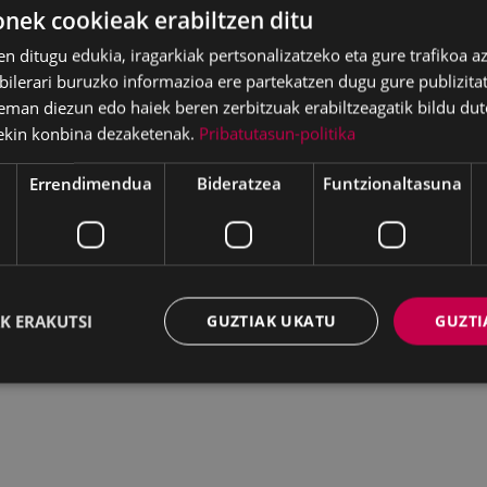
ek cookieak erabiltzen ditu
en ditugu edukia, iragarkiak pertsonalizatzeko eta gure trafikoa a
lerari buruzko informazioa ere partekatzen dugu gure publizitate
eman diezun edo haiek beren zerbitzuak erabiltzeagatik bildu dut
ekin konbina dezaketenak.
Pribatutasun-politika
Errendimendua
Bideratzea
Funtzionaltasuna
K ERAKUTSI
GUZTIAK UKATU
GUZTI