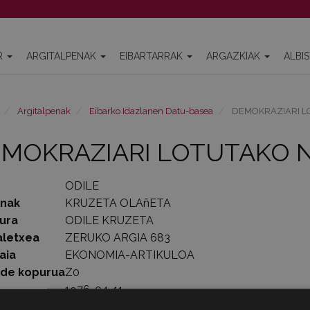
R
ARGITALPENAK
EIBARTARRAK
ARGAZKIAK
ALBI
Argitalpenak
Eibarko Idazlanen Datu-basea
DEMOKRAZIARI L
MOKRAZIARI LOTUTAKO 
ODILE
enak
KRUZETA OLAñETA
ura
ODILE KRUZETA
aletxea
ZERUKO ARGIA 683
aia
EKONOMIA-ARTIKULOA
lde kopurua
Z0
1976-04-11