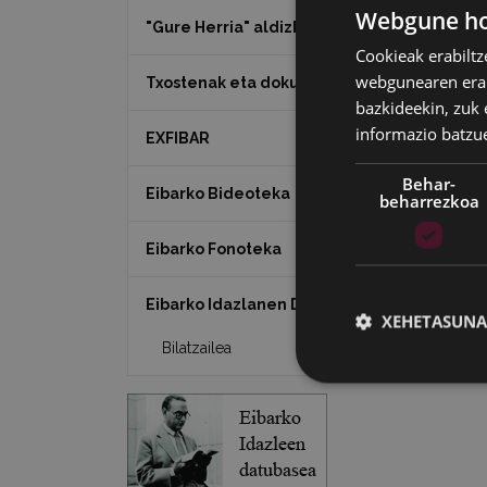
Webgune hon
"Gure Herria" aldizkaria
Cookieak erabiltz
webgunearen erabi
Txostenak eta dokumentuak
bazkideekin, zuk 
informazio batzu
EXFIBAR
Behar-
Eibarko Bideoteka
beharrezkoa
Eibarko Fonoteka
Eibarko Idazlanen Datu-basea
XEHETASUNA
Bilatzailea