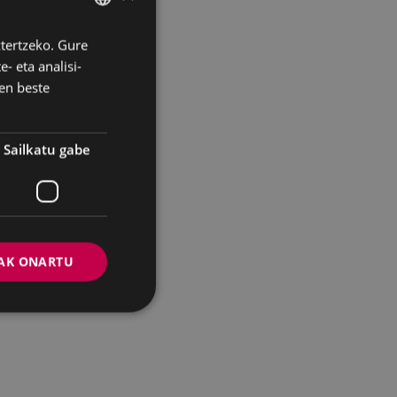
ztertzeko. Gure
BASQUE
- eta analisi-
SPANISH
en beste
Sailkatu gabe
AK ONARTU