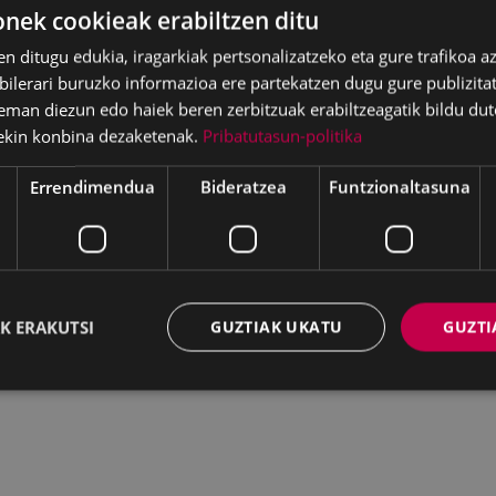
ek cookieak erabiltzen ditu
en ditugu edukia, iragarkiak pertsonalizatzeko eta gure trafikoa a
lerari buruzko informazioa ere partekatzen dugu gure publizitate
eman diezun edo haiek beren zerbitzuak erabiltzeagatik bildu dut
ekin konbina dezaketenak.
Pribatutasun-politika
Errendimendua
Bideratzea
Funtzionaltasuna
K ERAKUTSI
GUZTIAK UKATU
GUZTI