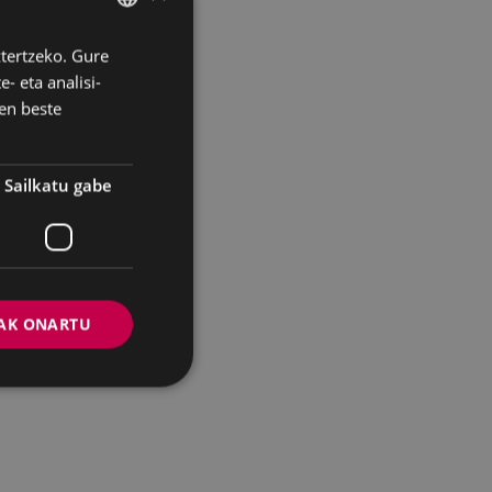
ztertzeko. Gure
BASQUE
- eta analisi-
SPANISH
en beste
Sailkatu gabe
AK ONARTU