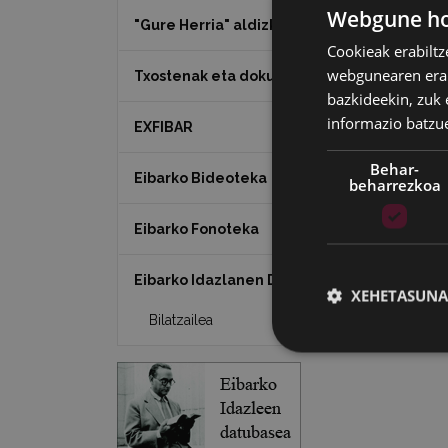
Webgune hon
"Gure Herria" aldizkaria
Cookieak erabiltz
webgunearen erabi
Txostenak eta dokumentuak
bazkideekin, zuk 
informazio batzu
EXFIBAR
Behar-
Eibarko Bideoteka
beharrezkoa
Eibarko Fonoteka
Eibarko Idazlanen Datu-basea
XEHETASUNA
Bilatzailea