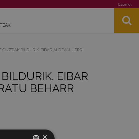
Español
STEAK
 GUZTIAK BILDURIK. EIBAR ALDEAN. HERRI
BILDURIK. EIBAR
ERATU BEHARR
×