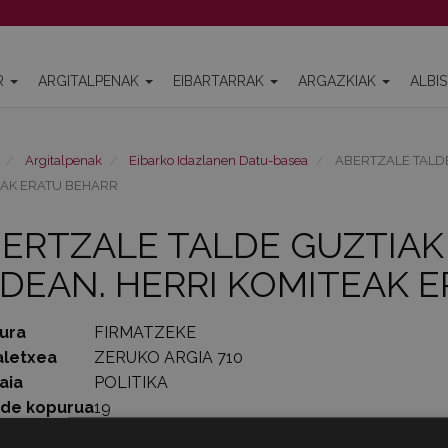
R
ARGITALPENAK
EIBARTARRAK
ARGAZKIAK
ALBI
Argitalpenak
Eibarko Idazlanen Datu-basea
ABERTZALE TALDE
EAK ERATU BEHARR
ERTZALE TALDE GUZTIAK 
DEAN. HERRI KOMITEAK 
ura
FIRMATZEKE
aletxea
ZERUKO ARGIA 710
aia
POLITIKA
lde kopurua
19
1976-10-31