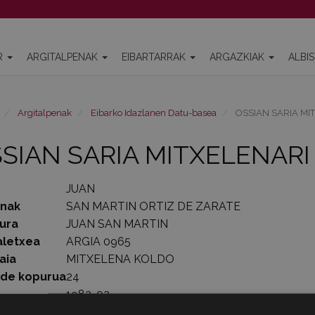
R
ARGITALPENAK
EIBARTARRAK
ARGAZKIAK
ALBI
Argitalpenak
Eibarko Idazlanen Datu-basea
OSSIAN SARIA MI
SIAN SARIA MITXELENARI
JUAN
enak
SAN MARTIN ORTIZ DE ZARATE
ura
JUAN SAN MARTIN
aletxea
ARGIA 0965
aia
MITXELENA KOLDO
lde kopurua
24
1983-02-