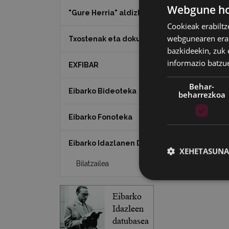
Webgune hon
"Gure Herria" aldizkaria
Cookieak erabiltz
webgunearen erabi
Txostenak eta dokumentuak
bazkideekin, zuk 
informazio batzu
EXFIBAR
Behar-
Eibarko Bideoteka
beharrezkoa
Eibarko Fonoteka
Eibarko Idazlanen Datu-basea
XEHETASUNA
Bilatzailea