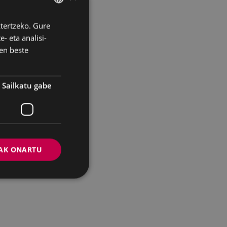
ztertzeko. Gure
BASQUE
- eta analisi-
SPANISH
en beste
Sailkatu gabe
AK ONARTU