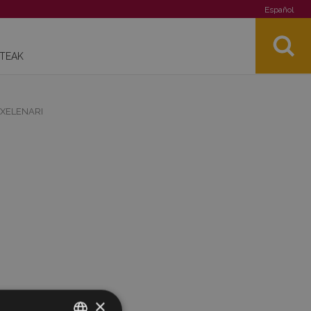
Español
STEAK
TXELENARI
×