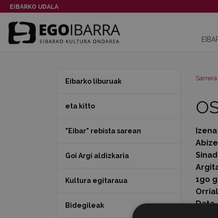
EIBARKO UDALA
EIBA
Sarrera
Eibarko liburuak
OS
eta kitto
Izena
"Eibar" rebista sarean
Abiz
Sinad
Goi Argi aldizkaria
Argit
1go g
Kultura egitaraua
Orria
Data
Bidegileak