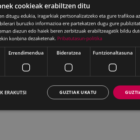
ek cookieak erabiltzen ditu
en ditugu edukia, iragarkiak pertsonalizatzeko eta gure trafikoa a
lerari buruzko informazioa ere partekatzen dugu gure publizitate
eman diezun edo haiek beren zerbitzuak erabiltzeagatik bildu dut
ekin konbina dezaketenak.
Pribatutasun-politika
Errendimendua
Bideratzea
Funtzionaltasuna
K ERAKUTSI
GUZTIAK UKATU
GUZTI