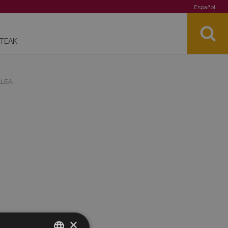
Español
STEAK
LLEA
×