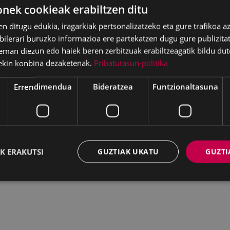
ek cookieak erabiltzen ditu
en ditugu edukia, iragarkiak pertsonalizatzeko eta gure trafikoa a
lerari buruzko informazioa ere partekatzen dugu gure publizitate
eman diezun edo haiek beren zerbitzuak erabiltzeagatik bildu dut
ekin konbina dezaketenak.
Pribatutasun-politika
Errendimendua
Bideratzea
Funtzionaltasuna
K ERAKUTSI
GUZTIAK UKATU
GUZTI