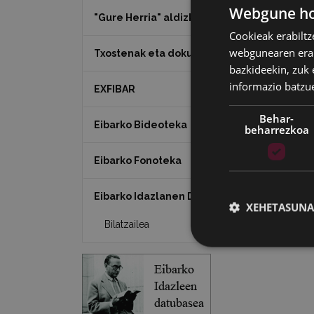
Webgune hon
"Gure Herria" aldizkaria
Cookieak erabiltz
webgunearen erabi
Txostenak eta dokumentuak
bazkideekin, zuk 
informazio batzu
EXFIBAR
Behar-
Eibarko Bideoteka
beharrezkoa
Eibarko Fonoteka
Eibarko Idazlanen Datu-basea
XEHETASUNA
Bilatzailea