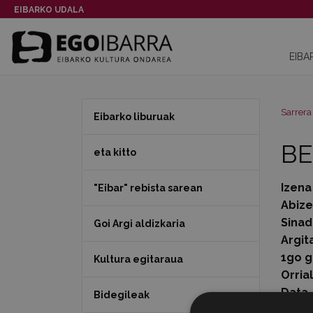
EIBARKO UDALA
EIBA
Sarrera
Eibarko liburuak
BE
eta kitto
Izena
"Eibar" rebista sarean
Abiz
Sinad
Goi Argi aldizkaria
Argit
1go g
Kultura egitaraua
Orria
Data
Bidegileak