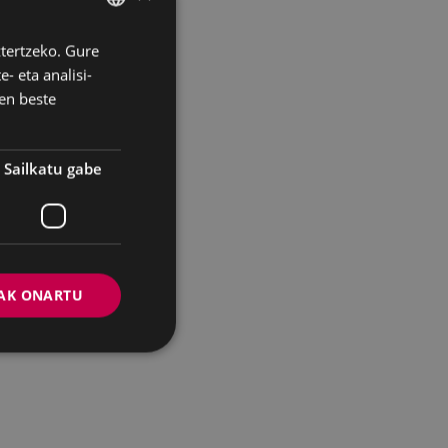
ztertzeko. Gure
BASQUE
- eta analisi-
SPANISH
en beste
Sailkatu gabe
AK ONARTU