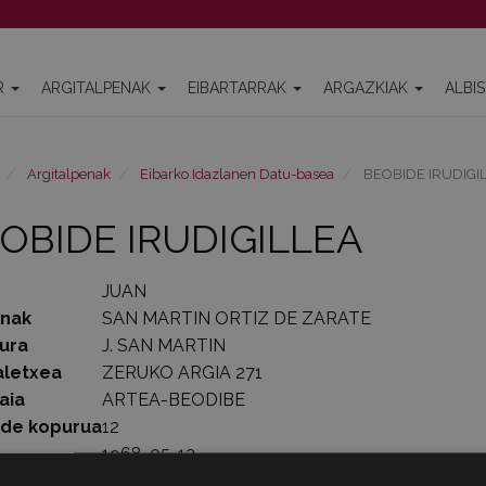
R
ARGITALPENAK
EIBARTARRAK
ARGAZKIAK
ALBI
Argitalpenak
Eibarko Idazlanen Datu-basea
BEOBIDE IRUDIGI
OBIDE IRUDIGILLEA
JUAN
enak
SAN MARTIN ORTIZ DE ZARATE
ura
J. SAN MARTIN
aletxea
ZERUKO ARGIA 271
aia
ARTEA-BEODIBE
lde kopurua
12
1968-05-12