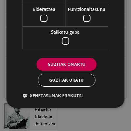
"Gure Herria" aldizkaria
Bideratzea
Funtzionaltasuna
Txostenak eta dokumentuak
Sailkatu gabe
EXFIBAR
Eibarko Bideoteka
GUZTIAK ONARTU
Eibarko Fonoteka
Eibarko Idazlanen Datu-basea
GUZTIAK UKATU
Bilatzailea
XEHETASUNAK ERAKUTSI