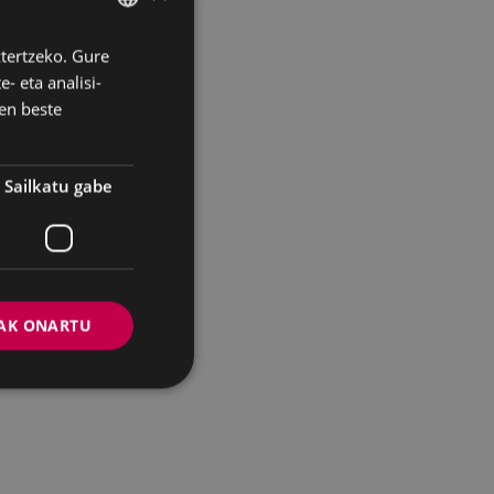
ztertzeko. Gure
BASQUE
- eta analisi-
SPANISH
en beste
Sailkatu gabe
AK ONARTU