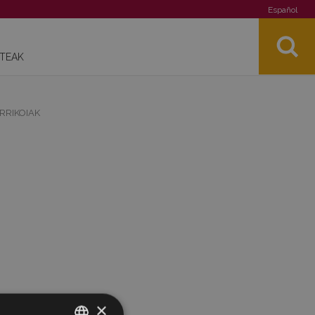
Español
STEAK
RRIKOIAK
×