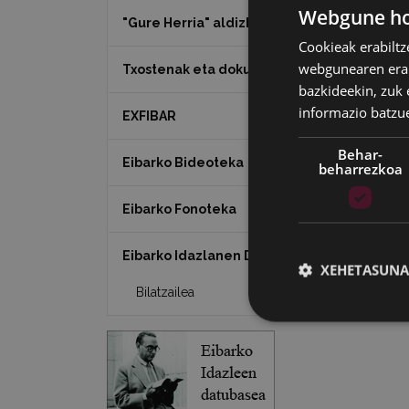
Webgune hon
"Gure Herria" aldizkaria
Cookieak erabiltz
webgunearen erabi
Txostenak eta dokumentuak
bazkideekin, zuk 
informazio batzu
EXFIBAR
Behar-
Eibarko Bideoteka
beharrezkoa
Eibarko Fonoteka
Eibarko Idazlanen Datu-basea
XEHETASUNA
Bilatzailea