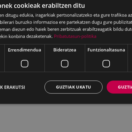
ek cookieak erabiltzen ditu
en ditugu edukia, iragarkiak pertsonalizatzeko eta gure trafikoa a
lerari buruzko informazioa ere partekatzen dugu gure publizitate
eman diezun edo haiek beren zerbitzuak erabiltzeagatik bildu dut
ekin konbina dezaketenak.
Pribatutasun-politika
Errendimendua
Bideratzea
Funtzionaltasuna
K ERAKUTSI
GUZTIAK UKATU
GUZTI