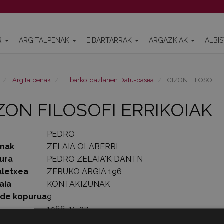
R
ARGITALPENAK
EIBARTARRAK
ARGAZKIAK
ALBI
Argitalpenak
Eibarko Idazlanen Datu-basea
GIZON FILOSOFI E
ZON FILOSOFI ERRIKOIAK
PEDRO
enak
ZELAIA OLABERRI
ura
PEDRO ZELAIA'K DANTN
aletxea
ZERUKO ARGIA 196
aia
KONTAKIZUNAK
lde kopurua
9
1966-11-27