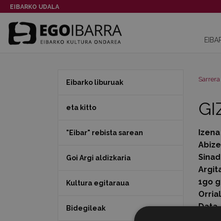
EIBARKO UDALA
EIBA
Sarrera
Eibarko liburuak
GI
eta kitto
Izena
"Eibar" rebista sarean
Abiz
Sinad
Goi Argi aldizkaria
Argit
1go g
Kultura egitaraua
Orria
Data
Bidegileak