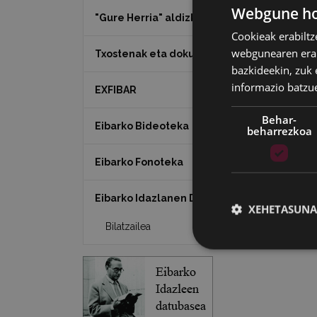
Webgune hon
"Gure Herria" aldizkaria
Cookieak erabiltz
webgunearen erabi
Txostenak eta dokumentuak
bazkideekin, zuk 
informazio batzu
EXFIBAR
Behar-
Eibarko Bideoteka
beharrezkoa
Eibarko Fonoteka
Eibarko Idazlanen Datu-basea
XEHETASUNA
Bilatzailea