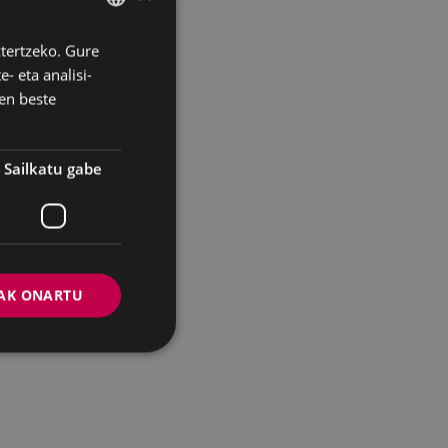
ztertzeko. Gure
BASQUE
- eta analisi-
SPANISH
en beste
Sailkatu gabe
AK ONARTU