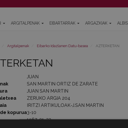
R
ARGITALPENAK
EIBARTARRAK
ARGAZKIAK
ALBI
Argitalpenak
Eibarko Idazlanen Datu-basea
AZTERKETAN
ZTERKETAN
JUAN
enak
SAN MARTIN ORTIZ DE ZARATE
ura
JUAN SAN MARTIN
aletxea
ZERUKO ARGIA 204
aia
IRITZI ARTIKULOAK-J.SAN MARTIN
lde kopurua
3-10
1967-01-22