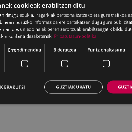
ek cookieak erabiltzen ditu
en ditugu edukia, iragarkiak pertsonalizatzeko eta gure trafikoa a
lerari buruzko informazioa ere partekatzen dugu gure publizitate
eman diezun edo haiek beren zerbitzuak erabiltzeagatik bildu dut
ekin konbina dezaketenak.
Pribatutasun-politika
Errendimendua
Bideratzea
Funtzionaltasuna
K ERAKUTSI
GUZTIAK UKATU
GUZTI