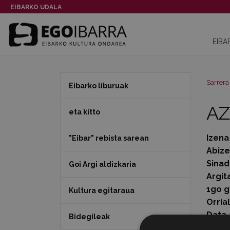
EIBARKO UDALA
EIBA
Sarrera
Eibarko liburuak
A
eta kitto
Izena
"Eibar" rebista sarean
Abiz
Sinad
Goi Argi aldizkaria
Argit
1go g
Kultura egitaraua
Orria
Data
Bidegileak