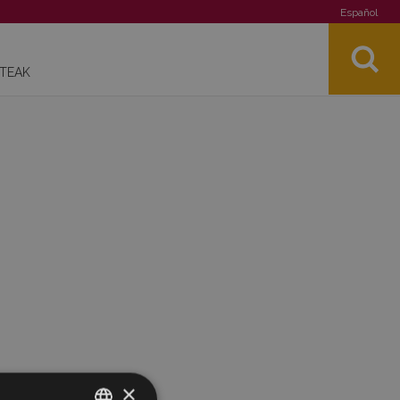
Español
STEAK
×