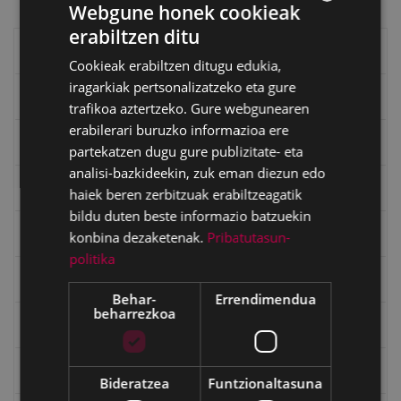
Webgune honek cookieak
erabiltzen ditu
BASQUE
Eibarko liburuak
Cookieak erabiltzen ditugu edukia,
SPANISH
iragarkiak pertsonalizatzeko eta gure
eta kitto
trafikoa aztertzeko. Gure webgunearen
erabilerari buruzko informazioa ere
"Eibar" rebista sarean
partekatzen dugu gure publizitate- eta
analisi-bazkideekin, zuk eman diezun edo
Goi Argi aldizkaria
haiek beren zerbitzuak erabiltzeagatik
bildu duten beste informazio batzuekin
Kultura egitaraua
konbina dezaketenak.
Pribatutasun-
politika
Bidegileak
Behar-
Errendimendua
beharrezkoa
"Gure Herria" aldizkaria
Txostenak eta dokumentuak
Bideratzea
Funtzionaltasuna