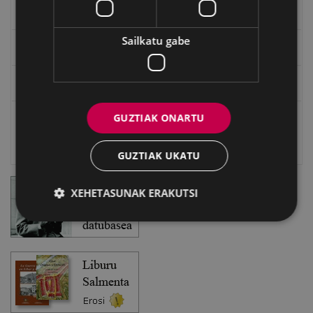
EXFIBAR
Sailkatu gabe
Eibarko Bideoteka
Eibarko Fonoteka
GUZTIAK ONARTU
Eibarko Idazlanen Datu-basea
Bilatzailea
GUZTIAK UKATU
XEHETASUNAK ERAKUTSI