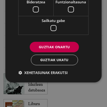
Bideratzea
Funtzionaltasuna
Txostenak eta dokumentuak
EXFIBAR
Sailkatu gabe
Eibarko Bideoteka
Eibarko Fonoteka
GUZTIAK ONARTU
Eibarko Idazlanen Datu-basea
GUZTIAK UKATU
Bilatzailea
XEHETASUNAK ERAKUTSI