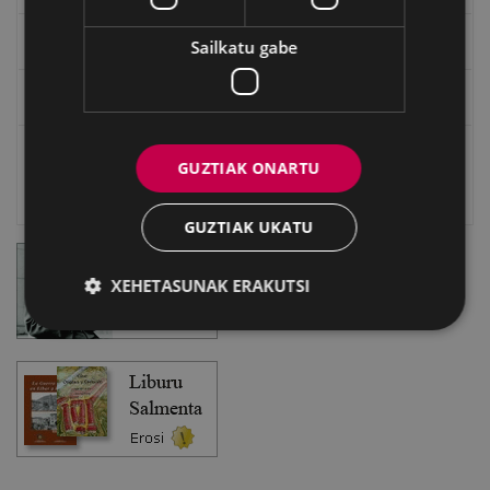
Eibarko Bideoteka
Sailkatu gabe
Eibarko Fonoteka
Eibarko Idazlanen Datu-basea
GUZTIAK ONARTU
Bilatzailea
GUZTIAK UKATU
XEHETASUNAK ERAKUTSI