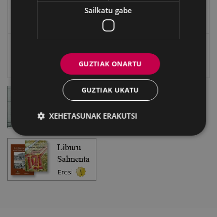
Sailkatu gabe
Eibarko Fonoteka
Eibarko Idazlanen Datu-basea
GUZTIAK ONARTU
Bilatzailea
GUZTIAK UKATU
XEHETASUNAK ERAKUTSI