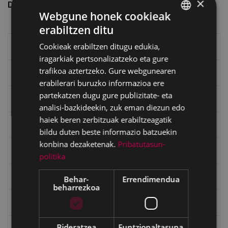
×
Data
1964-03-29
Webgune honek cookieak
erabiltzen ditu
BASQUE
Cookieak erabiltzen ditugu edukia,
Eibarko liburuak
SPANISH
iragarkiak pertsonalizatzeko eta gure
trafikoa aztertzeko. Gure webgunearen
eta kitto
erabilerari buruzko informazioa ere
partekatzen dugu gure publizitate- eta
"Eibar" rebista sarean
analisi-bazkideekin, zuk eman diezun edo
haiek beren zerbitzuak erabiltzeagatik
Goi Argi aldizkaria
bildu duten beste informazio batzuekin
konbina dezaketenak.
Pribatutasun-
Kultura egitaraua
politika
Bidegileak
Behar-
Errendimendua
beharrezkoa
"Gure Herria" aldizkaria
Bideratzea
Funtzionaltasuna