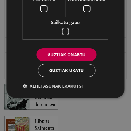
Txostenak eta dokumentuak
EXFIBAR
Sailkatu gabe
Eibarko Bideoteka
Eibarko Fonoteka
GUZTIAK ONARTU
Eibarko Idazlanen Datu-basea
GUZTIAK UKATU
Bilatzailea
XEHETASUNAK ERAKUTSI