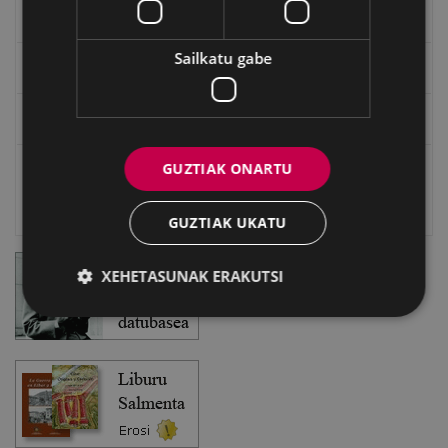
EXFIBAR
Sailkatu gabe
Eibarko Bideoteka
Eibarko Fonoteka
GUZTIAK ONARTU
Eibarko Idazlanen Datu-basea
Bilatzailea
GUZTIAK UKATU
XEHETASUNAK ERAKUTSI