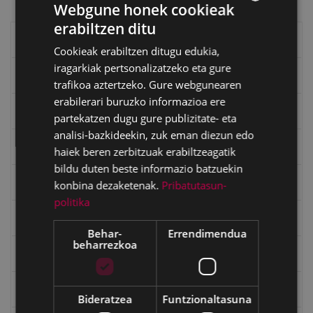
Webgune honek cookieak
erabiltzen ditu
BASQUE
Eibarko liburuak
Cookieak erabiltzen ditugu edukia,
SPANISH
iragarkiak pertsonalizatzeko eta gure
eta kitto
trafikoa aztertzeko. Gure webgunearen
erabilerari buruzko informazioa ere
"Eibar" rebista sarean
partekatzen dugu gure publizitate- eta
analisi-bazkideekin, zuk eman diezun edo
Goi Argi aldizkaria
haiek beren zerbitzuak erabiltzeagatik
bildu duten beste informazio batzuekin
Kultura egitaraua
konbina dezaketenak.
Pribatutasun-
politika
Bidegileak
Behar-
Errendimendua
beharrezkoa
"Gure Herria" aldizkaria
Txostenak eta dokumentuak
Bideratzea
Funtzionaltasuna