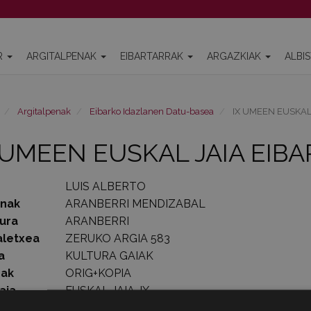
R
ARGITALPENAK
EIBARTARRAK
ARGAZKIAK
ALBI
Argitalpenak
Eibarko Idazlanen Datu-basea
IX UMEEN EUSKAL
 UMEEN EUSKAL JAIA EIB
LUIS ALBERTO
enak
ARANBERRI MENDIZABAL
ura
ARANBERRI
aletxea
ZERUKO ARGIA 583
a
KULTURA GAIAK
rak
ORIG+KOPIA
aia
EUSKAL JAIA-IX
lde kopurua
6