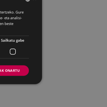
ztertzeko. Gure
BASQUE
- eta analisi-
SPANISH
en beste
Sailkatu gabe
AK ONARTU