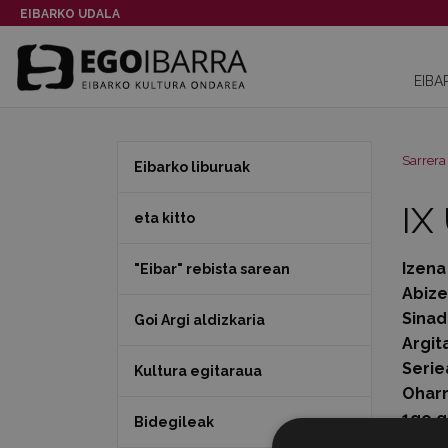
EIBARKO UDALA
EIBA
Sarrera
Eibarko liburuak
IX
eta kitto
Izena
"Eibar" rebista sarean
Abiz
Sinad
Goi Argi aldizkaria
Argit
Serie
Kultura egitaraua
Ohar
1go g
Bidegileak
Orria