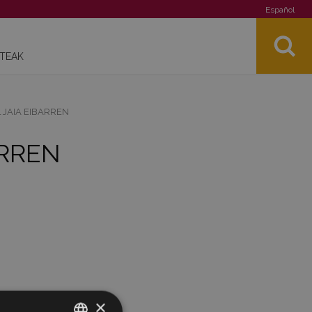
Español
STEAK
 JAIA EIBARREN
ARREN
×