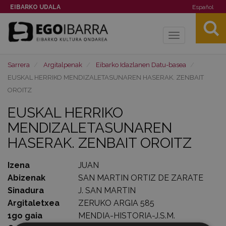
EIBARKO UDALA
Español
Toggle
navigation
Sarrera
Argitalpenak
Eibarko Idazlanen Datu-basea
EUSKAL HERRIKO MENDIZALETASUNAREN HASERAK. ZENBAIT
OROITZ
EUSKAL HERRIKO
MENDIZALETASUNAREN
HASERAK. ZENBAIT OROITZ
Izena
JUAN
Abizenak
SAN MARTIN ORTIZ DE ZARATE
Sinadura
J. SAN MARTIN
Argitaletxea
ZERUKO ARGIA 585
1go gaia
MENDIA-HISTORIA-J.S.M.