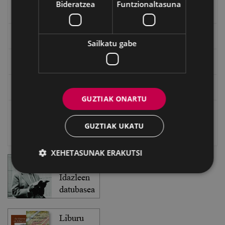
Bideratzea
Funtzionaltasuna
Txostenak eta dokumentuak
EXFIBAR
Sailkatu gabe
Eibarko Bideoteka
Eibarko Fonoteka
GUZTIAK ONARTU
Eibarko Idazlanen Datu-basea
GUZTIAK UKATU
Bilatzailea
XEHETASUNAK ERAKUTSI