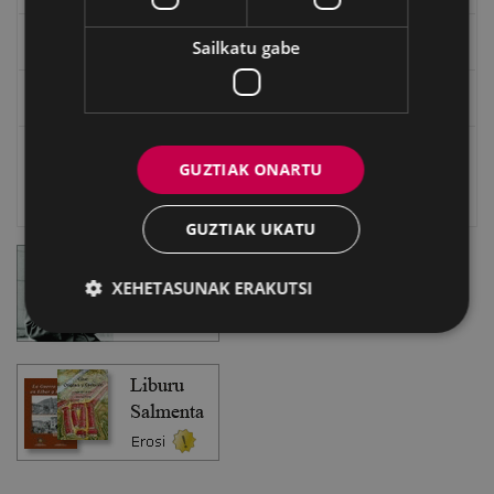
Eibarko Bideoteka
Sailkatu gabe
Eibarko Fonoteka
Eibarko Idazlanen Datu-basea
GUZTIAK ONARTU
Bilatzailea
GUZTIAK UKATU
XEHETASUNAK ERAKUTSI