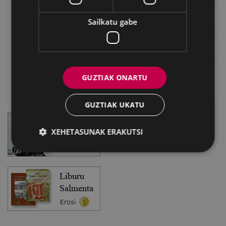
Eibarko Bideoteka
Sailkatu gabe
Eibarko Fonoteka
Eibarko Idazlanen Datu-basea
GUZTIAK ONARTU
Bilatzailea
GUZTIAK UKATU
XEHETASUNAK ERAKUTSI