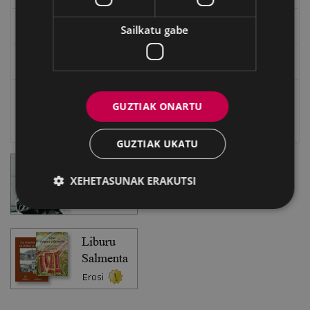
Eibarko Bideoteka
Sailkatu gabe
Eibarko Fonoteka
Eibarko Idazlanen Datu-basea
GUZTIAK ONARTU
Bilatzailea
GUZTIAK UKATU
XEHETASUNAK ERAKUTSI