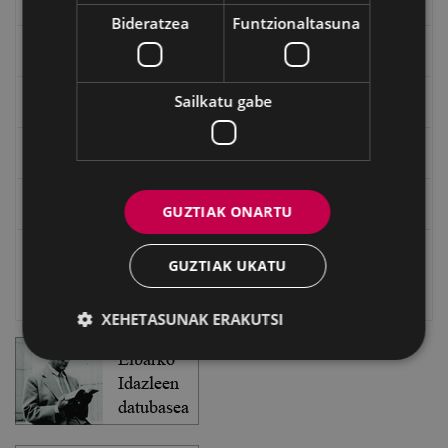
"Gure Herria" aldizkaria
Bideratzea
Funtzionaltasuna
Txostenak eta dokumentuak
Sailkatu gabe
EXFIBAR
Eibarko Bideoteka
Eibarko Fonoteka
GUZTIAK ONARTU
Eibarko Idazlanen Datu-basea
GUZTIAK UKATU
Bilatzailea
XEHETASUNAK ERAKUTSI