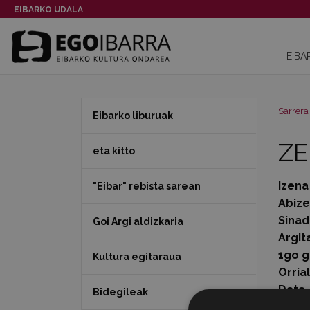
EIBARKO UDALA
EIBA
Sarrera
Eibarko liburuak
ZE
eta kitto
Izena
"Eibar" rebista sarean
Abiz
Sinad
Goi Argi aldizkaria
Argit
1go g
Kultura egitaraua
Orria
Data
Bidegileak