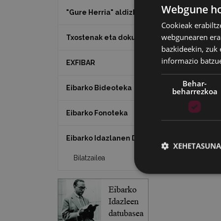
Webgune hon
"Gure Herria" aldizkaria
Cookieak erabiltz
webgunearen erabi
Txostenak eta dokumentuak
bazkideekin, zuk 
informazio batzu
EXFIBAR
Behar-
Eibarko Bideoteka
beharrezkoa
Eibarko Fonoteka
Eibarko Idazlanen Datu-basea
XEHETASUNA
Bilatzailea