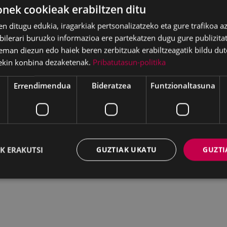
ek cookieak erabiltzen ditu
en ditugu edukia, iragarkiak pertsonalizatzeko eta gure trafikoa a
lerari buruzko informazioa ere partekatzen dugu gure publizitate
eman diezun edo haiek beren zerbitzuak erabiltzeagatik bildu dut
ekin konbina dezaketenak.
Pribatutasun-politika
Errendimendua
Bideratzea
Funtzionaltasuna
K ERAKUTSI
GUZTIAK UKATU
GUZTI