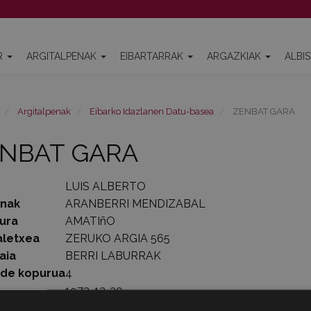
R
ARGITALPENAK
EIBARTARRAK
ARGAZKIAK
ALBI
Argitalpenak
Eibarko Idazlanen Datu-basea
ZENBAT GARA
NBAT GARA
LUIS ALBERTO
enak
ARANBERRI MENDIZABAL
ura
AMATIñO
aletxea
ZERUKO ARGIA 565
aia
BERRI LABURRAK
lde kopurua
4
1973-12-30