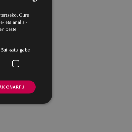
ztertzeko. Gure
BASQUE
- eta analisi-
SPANISH
en beste
Sailkatu gabe
AK ONARTU