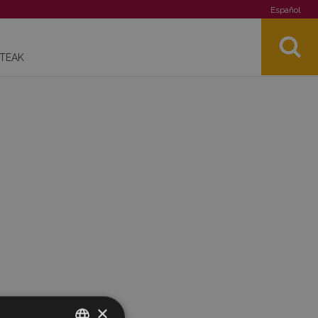
Español
STEAK
×