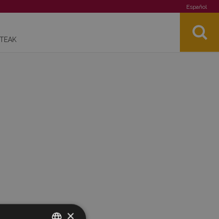
Español
STEAK
×