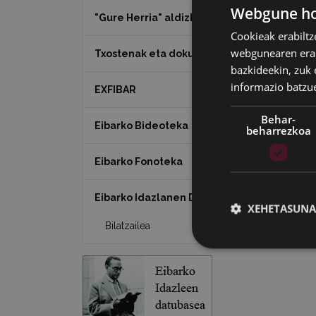
Webgune hon
"Gure Herria" aldizkaria
Cookieak erabiltz
webgunearen erabi
Txostenak eta dokumentuak
bazkideekin, zuk 
informazio batzu
EXFIBAR
Behar-
Eibarko Bideoteka
beharrezkoa
Eibarko Fonoteka
Eibarko Idazlanen Datu-basea
XEHETASUNA
Bilatzailea