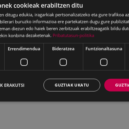
ek cookieak erabiltzen ditu
en ditugu edukia, iragarkiak pertsonalizatzeko eta gure trafikoa a
lerari buruzko informazioa ere partekatzen dugu gure publizitate
eman diezun edo haiek beren zerbitzuak erabiltzeagatik bildu dut
ekin konbina dezaketenak.
Pribatutasun-politika
Errendimendua
Bideratzea
Funtzionaltasuna
K ERAKUTSI
GUZTIAK UKATU
GUZTI