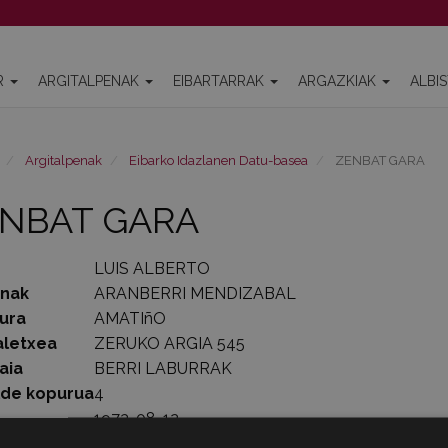
R
ARGITALPENAK
EIBARTARRAK
ARGAZKIAK
ALBI
Argitalpenak
Eibarko Idazlanen Datu-basea
ZENBAT GARA
NBAT GARA
LUIS ALBERTO
enak
ARANBERRI MENDIZABAL
ura
AMATIñO
aletxea
ZERUKO ARGIA 545
aia
BERRI LABURRAK
lde kopurua
4
1973-08-12