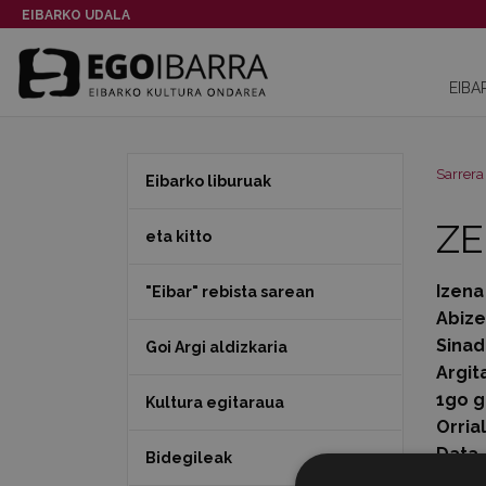
EIBARKO UDALA
EIBA
Sarrera
Eibarko liburuak
ZE
eta kitto
Izena
"Eibar" rebista sarean
Abiz
Sinad
Goi Argi aldizkaria
Argit
1go g
Kultura egitaraua
Orria
Data
Bidegileak