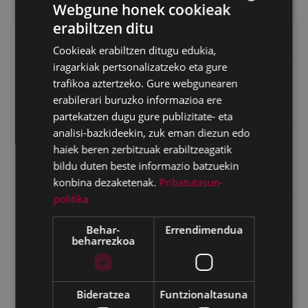
Webgune honek cookieak
erabiltzen ditu
BASQUE
Eibarko liburuak
Cookieak erabiltzen ditugu edukia,
SPANISH
iragarkiak pertsonalizatzeko eta gure
eta kitto
trafikoa aztertzeko. Gure webgunearen
erabilerari buruzko informazioa ere
"Eibar" rebista sarean
partekatzen dugu gure publizitate- eta
analisi-bazkideekin, zuk eman diezun edo
Goi Argi aldizkaria
haiek beren zerbitzuak erabiltzeagatik
bildu duten beste informazio batzuekin
Kultura egitaraua
konbina dezaketenak.
Pribatutasun-
politika
Bidegileak
Behar-
Errendimendua
beharrezkoa
"Gure Herria" aldizkaria
Txostenak eta dokumentuak
Bideratzea
Funtzionaltasuna