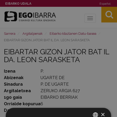
EIBARKO UDALA
Español
Toggle
navigation
Sarrera
Argitalpenak
Eibarko Idazlanen Datu-basea
EIBARTAR GIZON JATOR BAT IL DA. LEON SARASKETA
EIBARTAR GIZON JATOR BAT IL
DA. LEON SARASKETA
Izena
P.
Abizenak
UGARTE DE
Sinadura
P. DE UGARTE
Argitaletxea
ZERUKO ARGIA 627
1go gaia
EIBARKO BERRIAK
Orrialde kopurua
6
Data
1975-03-09
×