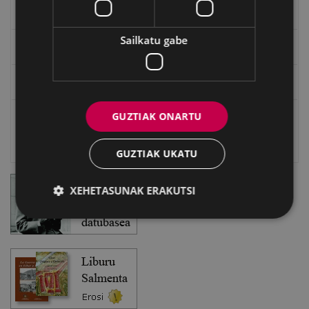
EXFIBAR
Sailkatu gabe
Eibarko Bideoteka
Eibarko Fonoteka
GUZTIAK ONARTU
Eibarko Idazlanen Datu-basea
Bilatzailea
GUZTIAK UKATU
XEHETASUNAK ERAKUTSI