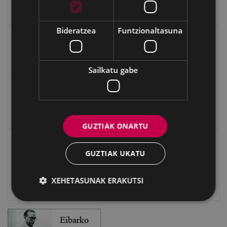
Bidegileak
Bideratzea
Funtzionaltasuna
"Gure Herria" aldizkaria
Txostenak eta dokumentuak
Sailkatu gabe
EXFIBAR
Eibarko Bideoteka
GUZTIAK ONARTU
Eibarko Fonoteka
GUZTIAK UKATU
Eibarko Idazlanen Datu-basea
XEHETASUNAK ERAKUTSI
Bilatzailea