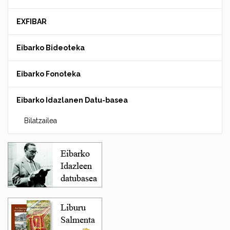
EXFIBAR
Eibarko Bideoteka
Eibarko Fonoteka
Eibarko Idazlanen Datu-basea
Bilatzailea