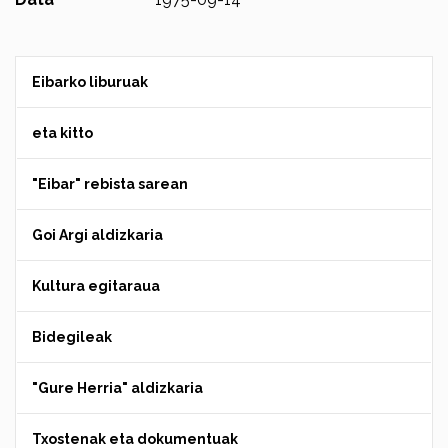
Eibarko liburuak
eta kitto
"Eibar" rebista sarean
Goi Argi aldizkaria
Kultura egitaraua
Bidegileak
"Gure Herria" aldizkaria
Txostenak eta dokumentuak