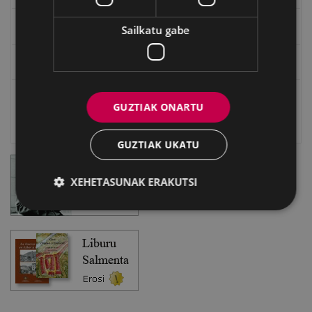
Eibarko Bideoteka
Sailkatu gabe
Eibarko Fonoteka
Eibarko Idazlanen Datu-basea
GUZTIAK ONARTU
Bilatzailea
GUZTIAK UKATU
XEHETASUNAK ERAKUTSI