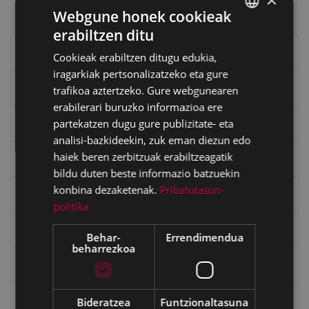
Webgune honek cookieak
erabiltzen ditu
BASQUE
Eibarko liburuak
Cookieak erabiltzen ditugu edukia,
SPANISH
iragarkiak pertsonalizatzeko eta gure
eta kitto
trafikoa aztertzeko. Gure webgunearen
erabilerari buruzko informazioa ere
partekatzen dugu gure publizitate- eta
"Eibar" rebista sarean
analisi-bazkideekin, zuk eman diezun edo
haiek beren zerbitzuak erabiltzeagatik
Goi Argi aldizkaria
bildu duten beste informazio batzuekin
konbina dezaketenak.
Pribatutasun-
Kultura egitaraua
politika
Bidegileak
Behar-
Errendimendua
beharrezkoa
"Gure Herria" aldizkaria
Txostenak eta dokumentuak
Bideratzea
Funtzionaltasuna