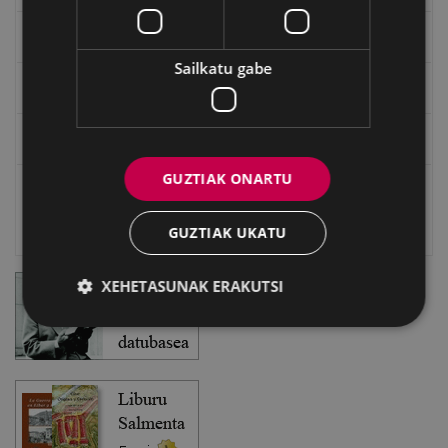
EXFIBAR
Sailkatu gabe
Eibarko Bideoteka
Eibarko Fonoteka
GUZTIAK ONARTU
Eibarko Idazlanen Datu-basea
Bilatzailea
GUZTIAK UKATU
XEHETASUNAK ERAKUTSI