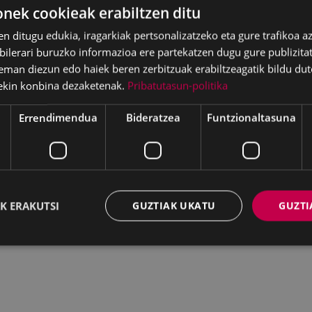
ek cookieak erabiltzen ditu
skargatu
en ditugu edukia, iragarkiak pertsonalizatzeko eta gure trafikoa a
lerari buruzko informazioa ere partekatzen dugu gure publizitate
eman diezun edo haiek beren zerbitzuak erabiltzeagatik bildu dut
DF document, 152 KB (156613 bytes)
ekin konbina dezaketenak.
Pribatutasun-politika
Errendimendua
Bideratzea
Funtzionaltasuna
K ERAKUTSI
GUZTIAK UKATU
GUZTI