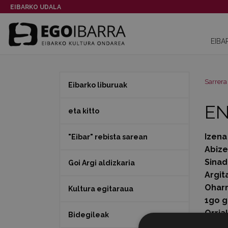
EIBARKO UDALA
EIBA
Sarrera
Eibarko liburuak
EN
eta kitto
Izena
"Eibar" rebista sarean
Abiz
Sinad
Goi Argi aldizkaria
Argit
Ohar
Kultura egitaraua
1go g
Orria
Bidegileak
Data