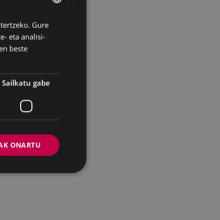
ztertzeko. Gure
BASQUE
- eta analisi-
SPANISH
en beste
Sailkatu gabe
AK ONARTU