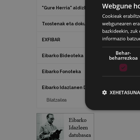
Webgune hon
"Gure Herria" aldizkaria
De
Cookieak erabiltz
webgunearen erabi
Txostenak eta dokumentuak
bazkideekin, zuk 
— P
informazio batzu
EXFIBAR
Behar-
Eibarko Bideoteka
beharrezkoa
Eibarko Fonoteka
Eibarko Idazlanen Datu-basea
XEHETASUNA
Bilatzailea