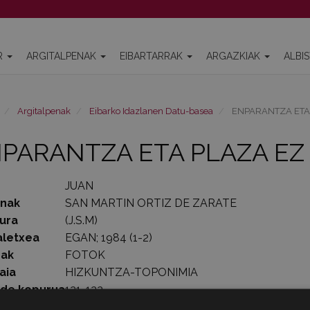
R
ARGITALPENAK
EIBARTARRAK
ARGAZKIAK
ALBI
Argitalpenak
Eibarko Idazlanen Datu-basea
ENPARANTZA ETA
PARANTZA ETA PLAZA EZ
JUAN
enak
SAN MARTIN ORTIZ DE ZARATE
ura
(J.S.M)
aletxea
EGAN; 1984 (1-2)
rak
FOTOK
aia
HIZKUNTZA-TOPONIMIA
lde kopurua
121-122
1984