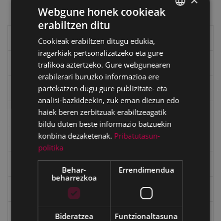
Webgune honek cookieak
erabiltzen ditu
BASQUE
Eibarko liburuak
Cookieak erabiltzen ditugu edukia,
SPANISH
iragarkiak pertsonalizatzeko eta gure
eta kitto
trafikoa aztertzeko. Gure webgunearen
erabilerari buruzko informazioa ere
partekatzen dugu gure publizitate- eta
"Eibar" rebista sarean
analisi-bazkideekin, zuk eman diezun edo
haiek beren zerbitzuak erabiltzeagatik
Goi Argi aldizkaria
bildu duten beste informazio batzuekin
konbina dezaketenak.
Pribatutasun-
Kultura egitaraua
politika
Bidegileak
Behar-
Errendimendua
beharrezkoa
"Gure Herria" aldizkaria
Txostenak eta dokumentuak
Bideratzea
Funtzionaltasuna