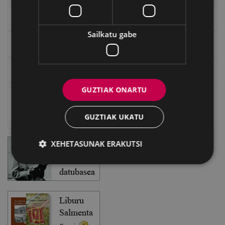
EXFIBAR
Sailkatu gabe
Eibarko Bideoteka
Eibarko Fonoteka
GUZTIAK ONARTU
Eibarko Idazlanen Datu-basea
Bilatzailea
GUZTIAK UKATU
XEHETASUNAK ERAKUTSI