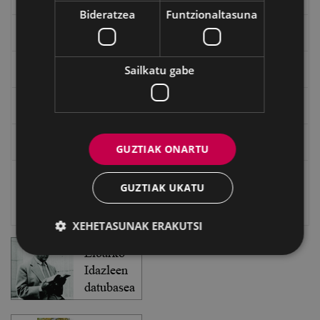
Bideratzea
Funtzionaltasuna
Txostenak eta dokumentuak
Sailkatu gabe
EXFIBAR
Eibarko Bideoteka
Eibarko Fonoteka
GUZTIAK ONARTU
Eibarko Idazlanen Datu-basea
GUZTIAK UKATU
Bilatzailea
XEHETASUNAK ERAKUTSI