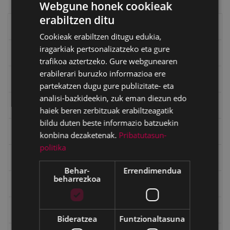
Webgune honek cookieak
erabiltzen ditu
BASQUE
Eibarko liburuak
Cookieak erabiltzen ditugu edukia,
SPANISH
iragarkiak pertsonalizatzeko eta gure
eta kitto
trafikoa aztertzeko. Gure webgunearen
erabilerari buruzko informazioa ere
"Eibar" rebista sarean
partekatzen dugu gure publizitate- eta
analisi-bazkideekin, zuk eman diezun edo
Goi Argi aldizkaria
haiek beren zerbitzuak erabiltzeagatik
bildu duten beste informazio batzuekin
Kultura egitaraua
konbina dezaketenak.
Pribatutasun-
politika
Bidegileak
Behar-
Errendimendua
beharrezkoa
"Gure Herria" aldizkaria
Txostenak eta dokumentuak
Bideratzea
Funtzionaltasuna