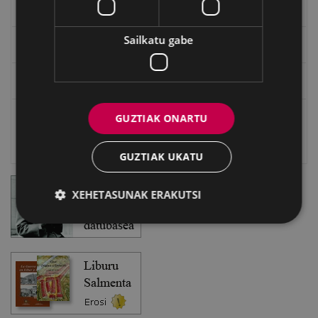
EXFIBAR
Sailkatu gabe
Eibarko Bideoteka
Eibarko Fonoteka
GUZTIAK ONARTU
Eibarko Idazlanen Datu-basea
Bilatzailea
GUZTIAK UKATU
XEHETASUNAK ERAKUTSI